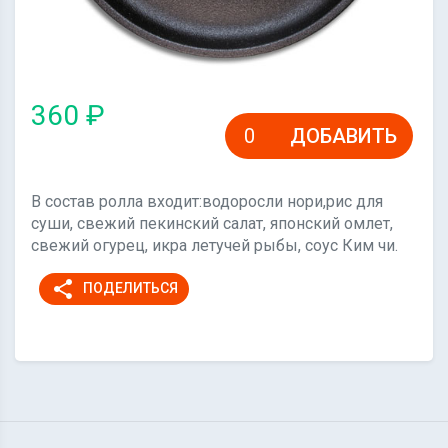
360 ₽
ДОБАВИТЬ
В состав ролла входит:водоросли нори,рис для
суши, свежий пекинский салат, японский омлет,
свежий огурец, икра летучей рыбы, соус Ким чи.
share
ПОДЕЛИТЬСЯ