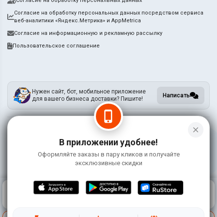
Согласие на обработку персональных данных
Согласие на обработку персональных данных посредством сервиса
веб-аналитики «Яндекс.Метрика» и AppMetrica
Согласие на информационную и рекламную рассылку
Пользовательское соглашение
Нужен сайт, бот, мобильное приложение
Написать
для вашего бизнеса доставки? Пишите!
phone_iphone
close
Информация на сайте носит справочный характер и не является публичной
В приложении удобнее!
офертой
Оформляйте заказы в пару кликов и получайте
©
2026 СушиКо
эксклюзивные скидки
0
КОРЗИНА
0 ₽
ГЛАВНАЯ
ВОЙТИ