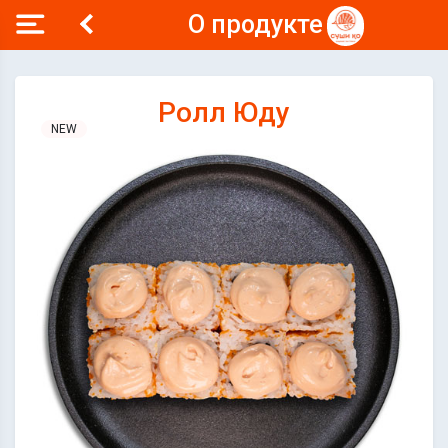
О продукте
Ролл Юду
NEW