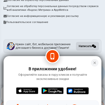
Согласие на обработку персональных данных
Согласие на обработку персональных данных посредством сервиса
веб-аналитики «Яндекс.Метрика» и AppMetrica
Согласие на информационную и рекламную рассылку
Пользовательское соглашение
Нужен сайт, бот, мобильное приложение
Написать
для вашего бизнеса доставки? Пишите!
phone_iphone
close
Информация на сайте носит справочный характер и не является публичной
В приложении удобнее!
офертой
Оформляйте заказы в пару кликов и получайте
©
2026 СушиКо
эксклюзивные скидки
0
КОРЗИНА
0 ₽
ГЛАВНАЯ
ВОЙТИ