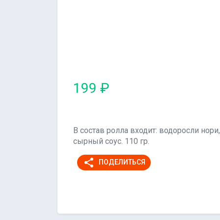
199 ₽
В состав ролла входит: водоросли нори
сырный соус. 110 гр.
share
ПОДЕЛИТЬСЯ