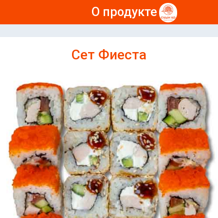
О продукте
Сет Фиеста