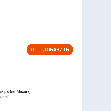
ДОБАВИТЬ
ей рыбы Масага);
аги);.