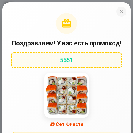
close
card_giftcard
Поздравляем! У вас есть промокод!
5551
🎁 Сет Фиеста